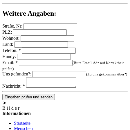
Weitere Angaben:
Straße, Nr:
PLZ:
Wohnort:
Land:
Telefon: *
Handy:
Email: *
(Bitte Email-Adr. auf Korrektheit
prüfen)
Uns gefunden?:
(Zu uns gekommen über?)
Nachricht: *
Eingaben prüfen und senden
➤
B
i
l
d
e
r
Informationen
Startseite
Menschen