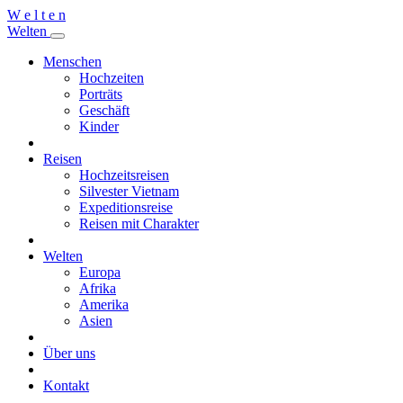
W
e
l
t
e
n
W
e
l
t
e
n
Menschen
Hochzeiten
Porträts
Geschäft
Kinder
Reisen
Hochzeitsreisen
Silvester Vietnam
Expeditionsreise
Reisen mit Charakter
Welten
Europa
Afrika
Amerika
Asien
Über uns
Kontakt