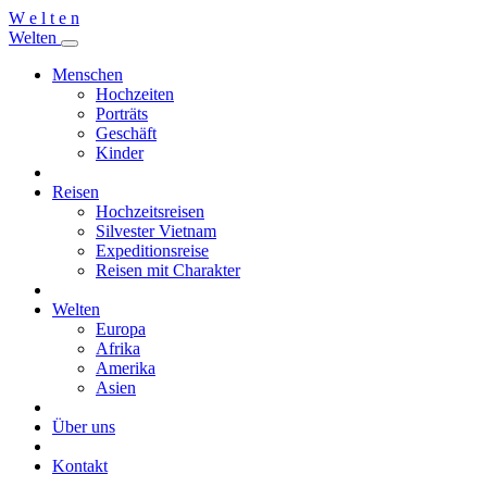
W
e
l
t
e
n
W
e
l
t
e
n
Menschen
Hochzeiten
Porträts
Geschäft
Kinder
Reisen
Hochzeitsreisen
Silvester Vietnam
Expeditionsreise
Reisen mit Charakter
Welten
Europa
Afrika
Amerika
Asien
Über uns
Kontakt